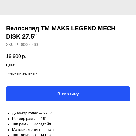
Велосипед TM MAKS LEGEND MECH
DISK 27,5"
SKU:
PT-00006260
19 900
р.
Цвет
черный/зеленый
В корзину
Диаметр колес —
27.5"
Размер рамы —
19"
Тип рамы —
Хардтейл
Материал рамы —
сталь
Тип тормозов —
М Disc