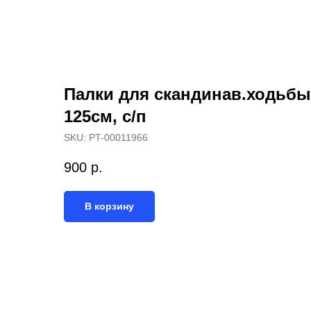
Назад
Палки для скандинав.ходьбы
125см, с/п
SKU:
PT-00011966
900
р.
В корзину