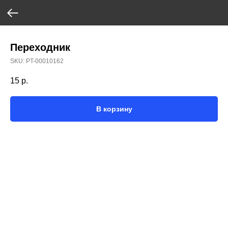
Переходник
SKU:
PT-00010162
15
р.
В корзину