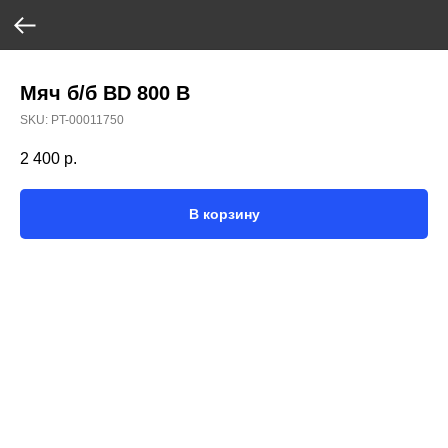
Мяч б/б BD 800 B
SKU:
PT-00011750
2 400
р.
В корзину