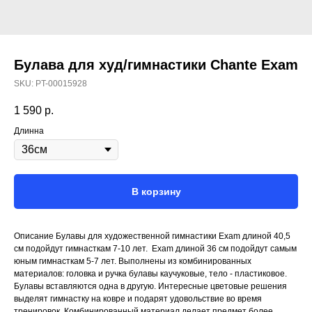
Булава для худ/гимнастики Сhante Exam
SKU:
PT-00015928
1 590
р.
Длинна
В корзину
Описание Булавы для художественной гимнастики Exam длиной 40,5
см подойдут гимнасткам 7-10 лет. Exam длиной 36 см подойдут самым
юным гимнасткам 5-7 лет. Выполнены из комбинированных
материалов: головка и ручка булавы каучуковые, тело - пластиковое.
Булавы вставляются одна в другую. Интересные цветовые решения
выделят гимнастку на ковре и подарят удовольствие во время
тренировок. Комбинированный материал делает предмет более