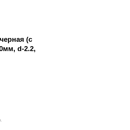
черная (с
0мм, d-2.2,
м.