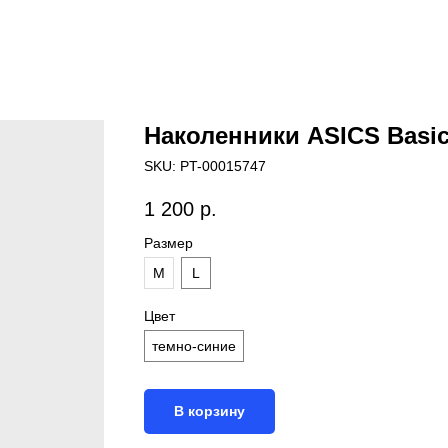
Наколенники ASICS Basi
SKU:
PT-00015747
1 200
р.
Размер
M
L
Цвет
темно-синие
В корзину