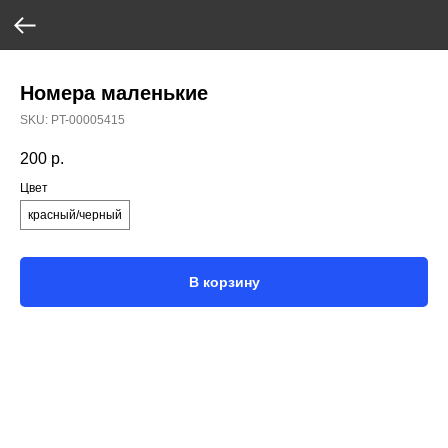
Номера маленькие
SKU:
PT-00005415
200
р.
Цвет
красный/черный
В корзину